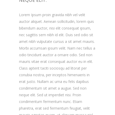
NEQUE ELIT.
Lorem Ipsum proin gravida nibh vel velit
auctor aliquet. Aenean sollicitudin, lorem quis
bibendum auctor, nisi elit consequat ipsum,
nec sagittis sem nibh id elit. Duis sed odio sit
amet nibh vulputate cursus a sit amet mauris.
Morbi accumsan ipsum velit. Nam nec tellus a
odio tincidunt auctor a ornare odio. Sed non
mauris vitae erat consequat auctor eu in elit.
Class aptent taciti sociosqu ad litorat per
conubia nostra, per inceptos himenaeris in
erat justo. Nullam ac urna eu felis dapibus
condimentum sit amet a augue. Sed non
neque elit. Sed ut imperdiet nisi. Proin
condimentum fermentum nunc. Etiam
pharetra, erat sed fermentum feugiat, velit
mauris egestas quam, ut aliquam massa nisl