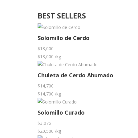
BEST SELLERS
Solomillo de Cerdo
$
13,000
$
13,000
/kg
Chuleta de Cerdo Ahumado
$
14,700
$
14,700
/kg
Solomillo Curado
$
3,075
$
20,500
/kg