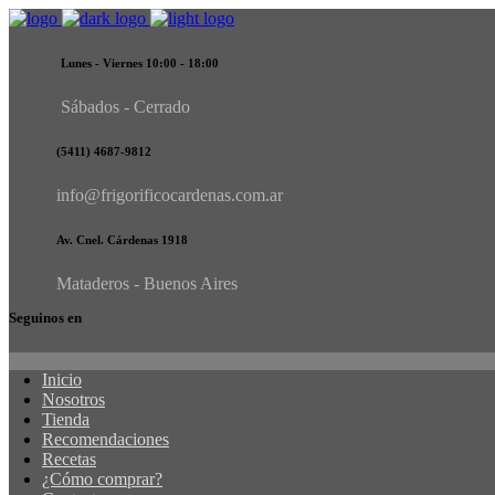
Lunes - Viernes 10:00 - 18:00
Sábados - Cerrado
(5411) 4687-9812
info@frigorificocardenas.com.ar
Av. Cnel. Cárdenas 1918
Mataderos - Buenos Aires
Seguinos en
Inicio
Nosotros
Tienda
Recomendaciones
Recetas
¿Cómo comprar?