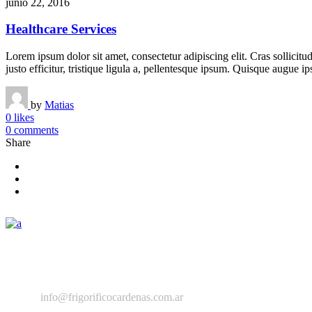
junio 22, 2016
Healthcare Services
Lorem ipsum dolor sit amet, consectetur adipiscing elit. Cras sollicitu
justo efficitur, tristique ligula a, pellentesque ipsum. Quisque augue ip
by
Matias
0 likes
0 comments
Share
Del campo a tu mesa, 55 años en el rubro
(+54) 11.4687.9812
info@frigorificocardenas.com.ar