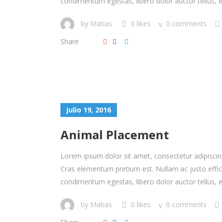
condimentum egestas, libero dolor auctor tellus, eu
by
Matias
0 likes
0 comments
Share
julio 19, 2016
Animal Placement
Lorem ipsum dolor sit amet, consectetur adipiscing 
Cras elementum pretium est. Nullam ac justo efficitu
condimentum egestas, libero dolor auctor tellus, eu
by
Matias
0 likes
0 comments