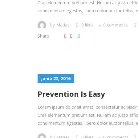
Cras elementum pretium est. Nullam ac justo efficitu
condimentum egestas, libero dolor auctor tellus, eu
by
Matias
0 likes
0 comments
Share
junio 22, 2016
Prevention Is Easy
Lorem ipsum dolor sit amet, consectetur adipiscing 
Cras elementum pretium est. Nullam ac justo efficitu
condimentum egestas, libero dolor auctor tellus, eu
by
Matias
0 likes
0 comments