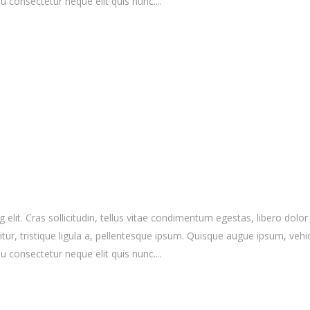
 consectetur neque elit quis nunc....
elit. Cras sollicitudin, tellus vitae condimentum egestas, libero dolor
r, tristique ligula a, pellentesque ipsum. Quisque augue ipsum, vehicula
 consectetur neque elit quis nunc....