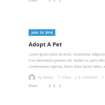
Share
julio 19, 2016
Adopt A Pet
Lorem ipsum dolor sit amet, consectetur adipiscing 
Cras elementum pretium est. Nullam ac justo efficitu
condimentum egestas, libero dolor auctor tellus, eu
by
Matias
0 likes
0 comments
Share